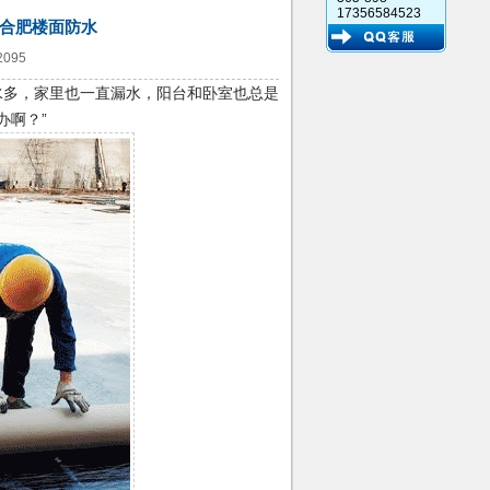
17356584523
|合肥楼面防水
095
水多，家里也一直漏水，阳台和卧室也总是
办啊？”