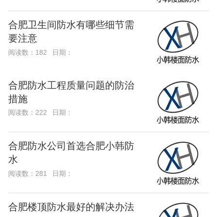
合肥卫生间防水有哪些细节需
要注意
阅读数：182
日期：
合肥防水工程质量问题的防治
措施
阅读数：222
日期：
合肥防水公司首选合肥小韩防
水
阅读数：281
日期：
合肥楼顶防水最好的解决办法