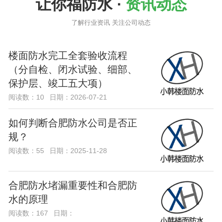
让你福防水 ·
资讯动态
了解行业资讯 关注公司动态
楼面防水完工全套验收流程
（分自检、闭水试验、细部、
保护层、竣工五大项）
阅读数：10
日期：2026-07-21
如何判断合肥防水公司是否正
规？
阅读数：55
日期：2025-11-28
合肥防水堵漏重要性和合肥防
水的原理
阅读数：167
日期：