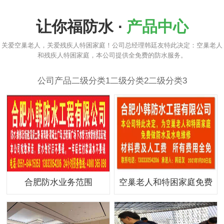
让你福防水 ·
产品中心
关爱空巢老人，关爱残疾人特困家庭！公司总经理韩廷友特此决定：空巢老人
和残疾人特困家庭，本公司提供全免费的防水服务。
公司产品
二级分类1
二级分类2
二级分类3
合肥防水业务范围
空巢老人和特困家庭免费